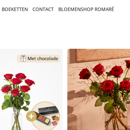
BOEKETTEN
CONTACT
BLOEMENSHOP ROMARÉ
BEDANKT EN ZOMAAR
BESTSELLERS
BETERSCHAP EN STERKTE
ROUW EN CONDOLEANCE
PLANTEN
MEEST DUURZAME KEUZE
VERJAARDAG EN FELICITATIE
ROZEN
SEIZOENSBOEKETTEN
LUXE-CADEAUBOEKETTEN