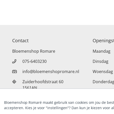
Contact
Openingst
Bloemenshop Romare
Maandag
075-6403230
Dinsdag
info@bloemenshopromare.nl
Woensdag
Zuiderhoofdstraat 60
Donderda
1561AN
Vrijdag
Krommenie
Zaterdag
Bloemenshop Romaré maakt gebruik van cookies om jou de best 
33226918
KvK
accepteren. Kies je voor "instellingen"? Dan kun je kiezen voor a
Zondag