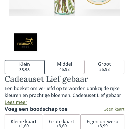
Middel
Groot
Klein
45,98
55,98
35,98
Cadeauset Lief gebaar
Een boeket om verliefd op te worden dankzij de rijke
kleuren en prachtige bloemen. Cadeauset Lief gebaar
is het perfecte geschenk om iemand écht mee te
Lees meer
Voeg een boodschap toe
verrassen. Het boeket wordt geleverd inclusief vaas
Geen kaart
zodat de ontvanger direct kan genieten van dit
Kleine kaart
Grote kaart
Eigen ontwerp
prachtige, sfeervolle boeket.
+1,69
+3,69
+3,99