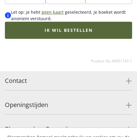
Let op: je hebt
geen kaart
geselecteerd, je boeket wordt
anoniem verstuurd.
IK WIL BESTELLEN
Product: NL-40001147-1
Contact
Openingstijden
Bloemenshop Romaré